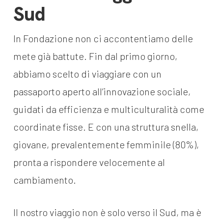
dal Sud
Sud
Lavora con noi
Campagne
Bilancio di
In Fondazione non ci accontentiamo delle
Libri e
missione
mete già battute. Fin dal primo giorno,
pubblicazioni
News e
abbiamo scelto di viaggiare con un
appuntamenti
Docufilm
passaporto aperto all’innovazione sociale,
Videomagazine
guidati da efficienza e multiculturalità come
News
e blog progetti
coordinate fisse. E con una struttura snella,
Appuntamenti
giovane, prevalentemente femminile (80%),
pronta a rispondere velocemente al
Seguici sui social:
cambiamento.
Il nostro viaggio non è solo verso il Sud, ma è