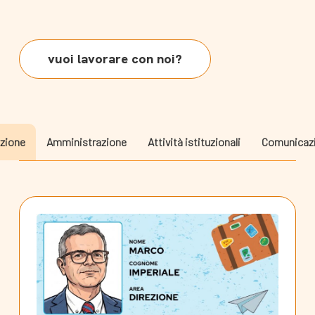
vuoi lavorare con noi?
ezione
Amministrazione
Attività istituzionali
Comunicaz