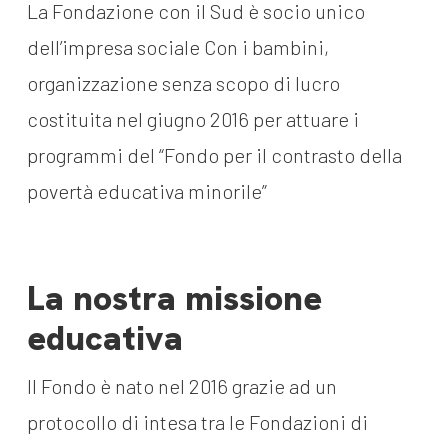
dal Sud
La Fondazione con il Sud è socio unico
Lavora con noi
dell’impresa sociale Con i bambini,
Campagne
Bilancio di
organizzazione senza scopo di lucro
Libri e
missione
costituita nel giugno 2016 per attuare i
pubblicazioni
News e
programmi del “Fondo per il contrasto della
appuntamenti
Docufilm
povertà educativa minorile”
Videomagazine
News
e blog progetti
Appuntamenti
La nostra missione
educativa
Seguici sui social:
Il Fondo è nato nel 2016 grazie ad un
protocollo di intesa tra le Fondazioni di