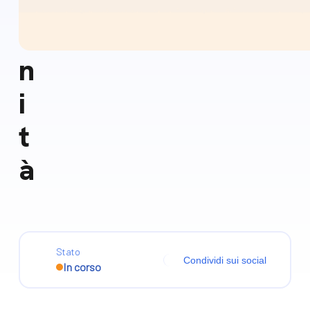
m
u
n
i
t
à
Stato
Condividi sui social
In corso