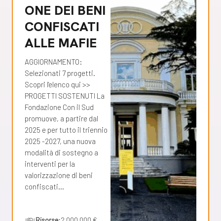
ONE DEI BENI
CONFISCATI
ALLE MAFIE
AGGIORNAMENTO:
Selezionati 7 progetti.
Scopri l'elenco qui >>
PROGETTI SOSTENUTI La
Fondazione Con il Sud
promuove, a partire dal
2025 e per tutto il triennio
2025 -2027, una nuova
modalità di sostegno a
interventi per la
valorizzazione di beni
confiscati…
Risorse:
2.000.000 €