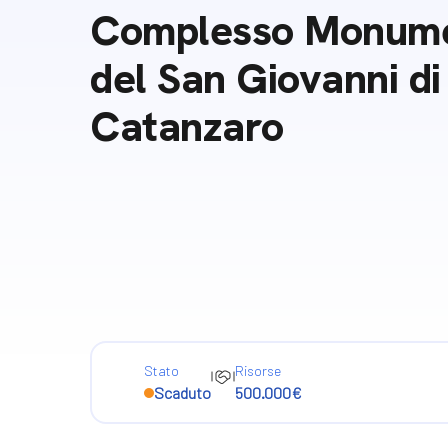
Docufil
Complesso Monume
Bilancio di missione
Videoma
del San Giovanni di
News e appuntamenti
progetti
Catanzaro
News
Appuntamenti
Seguici sui social:
Stato
Risorse
Scaduto
500.000€