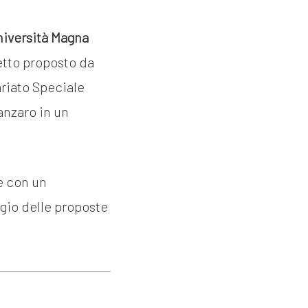
niversità Magna
etto proposto da
ariato Speciale
anzaro in un
ne con un
ggio delle proposte