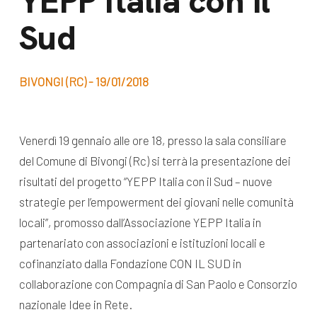
YEPP Italia con il
dal Sud
Sud
Lavora con noi
Campagne
Bilancio di
Libri e
missione
BIVONGI (RC) - 19/01/2018
pubblicazioni
News e
appuntamenti
Docufilm
Venerdì 19 gennaio alle ore 18, presso la sala consiliare
Videomagazine
del Comune di Bivongi (Rc) si terrà la presentazione dei
News
e blog progetti
risultati del progetto “YEPP Italia con il Sud – nuove
Appuntamenti
strategie per l’empowerment dei giovani nelle comunità
locali”, promosso dall’Associazione YEPP Italia in
partenariato con associazioni e istituzioni locali e
Seguici sui social:
cofinanziato dalla Fondazione CON IL SUD
in
collaborazione con Compagnia di San Paolo e Consorzio
nazionale Idee in Rete.