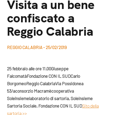
Visita a un bene
dal Sud
Lavora con noi
confiscato a
Campagne
Bilancio di
Libri e
Reggio Calabria
missione
pubblicazioni
News e
appuntamenti
Docufilm
REGGIO CALABRIA - 25/02/2019
Videomagazine
News
e blog progetti
25 febbraio alle ore 11.00
Giuseppe
Appuntamenti
Falcomatà
Fondazione CON IL SUD
Carlo
Borgomeo
Reggio Calabria
Via Possidonea
53/a
consorzio Macramè
cooperativa
Seguici sui social:
Soleinsieme
laboratorio di sartoria,
Soleinsieme
Sartoria Sociale,
Fondazione CON IL SUD
Sito della
sartoria >>