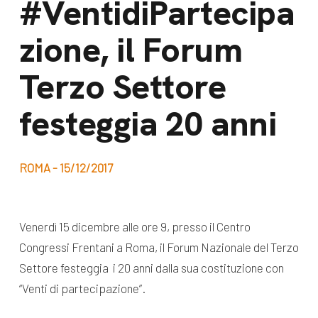
#VentidiPartecipa
dal Sud
Lavora con noi
zione, il Forum
Campagne
Bilancio di
Libri e
Terzo Settore
missione
pubblicazioni
News e
festeggia 20 anni
appuntamenti
Docufilm
Videomagazine
News
ROMA - 15/12/2017
e blog progetti
Appuntamenti
Venerdì 15 dicembre alle ore 9, presso il Centro
Congressi Frentani a Roma, il Forum Nazionale del Terzo
Seguici sui social:
Settore festeggia i 20 anni dalla sua costituzione con
“Venti di partecipazione”.