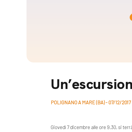
Docufil
Bilancio di missione
Videoma
News e appuntamenti
progetti
News
Appuntamenti
Seguici sui social:
Un’escursion
POLIGNANO A MARE (BA) - 07/12/2017
Giovedì 7 dicembre alle ore 9.30, si ter