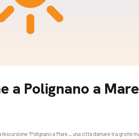
m
gazine e blog
e a Polignano a Mare
rà l’escursione “Polignano a Mare… una città d’amare tra grotte m