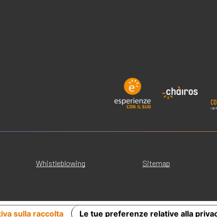
Whistleblowing
Sitemap
iva sulla raccolta
Le tue preferenze relative alla priva