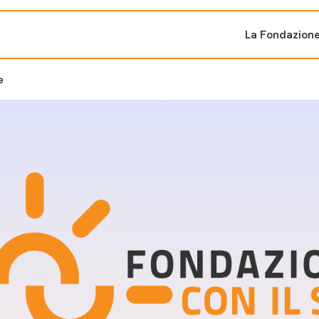
La Fondazion
e
ti sostenuti
Bandi e iniziati
di cambiamento
Bandi
Fondazioni di comuni
Area Stampa
oporre un progetto
nti dal Sud
Sala Stampa
ne
Eventi Press tour
pubblicazioni