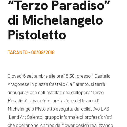
“Terzo Paradiso”
dal Sud
Lavora con noi
di Michelangelo
Campagne
Bilancio di
Libri e
Pistoletto
missione
pubblicazioni
News e
appuntamenti
Docufilm
TARANTO - 06/09/2018
Videomagazine
News
e blog progetti
Giovedì 6 settembre alle ore 18.30, presso il Castello
Appuntamenti
Aragonese in piazza Castello 4 a Taranto, si terrà
l’inaugurazione dell’installazione dell’opera “Terzo
Paradiso”. Una reinterpretazione del lavoro di
Seguici sui social:
Michelangelo Pistoletto eseguita dal collettivo LAS
(Land Art Salento),gruppo informale di professionisti
che operano nel campo del flower design realizzando