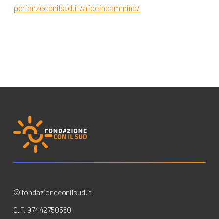
perienzeconilsud.it/aliceincammino/
© fondazioneconilsud.it
C.F. 97442750580