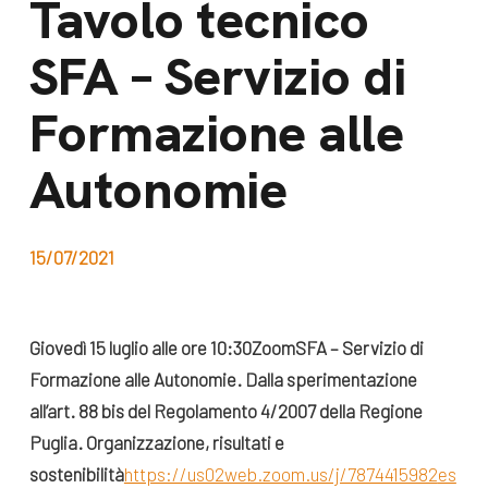
Tavolo tecnico
dal Sud
Lavora con noi
SFA – Servizio di
Campagne
Bilancio di
Libri e
Formazione alle
missione
pubblicazioni
News e
Autonomie
appuntamenti
Docufilm
Videomagazine
News
15/07/2021
e blog progetti
Appuntamenti
Giovedì 15 luglio alle ore 10:30
Zoom
SFA – Servizio di
Formazione alle Autonomie. Dalla sperimentazione
Seguici sui social:
all’art. 88 bis del Regolamento 4/2007 della Regione
Puglia. Organizzazione, risultati e
sostenibilità
https://us02web.zoom.us/j/7874415982
es