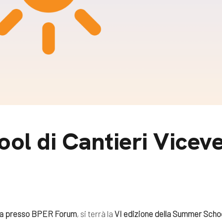
m
gazine e blog
l di Cantieri Vicev
a presso BPER Forum
, si terrà la
VI edizione della Summer Schoo