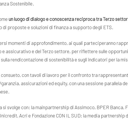
anza Sostenibile.
 come
un luogo di dialogo e conoscenza reciproca tra Terzo settore 
io di proposte e soluzioni di finanza a supporto degli ETS.
versi momenti di approfondimento, ai quali parteciperanno rappres
e assicurativo e del Terzo settore, per riflettere sulle opportuni
sulla rendicontazione di sostenibilità e sugli indicatori per la mi
consueto, con tavoli di lavoro per il confronto tra rappresentanti 
o/garanzia, assicurazioni ed equity, con una sessione parallela de
nese.
a si svolge con: la mainpartnership di Assimoco, BPER Banca, F
nicredit, Acri e Fondazione CON IL SUD; la media partnership di