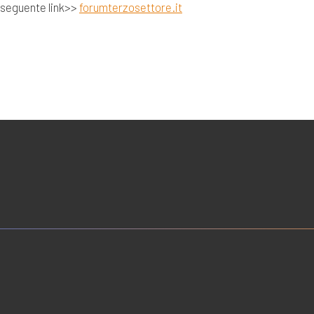
 seguente link>>
forumterzosettore.it