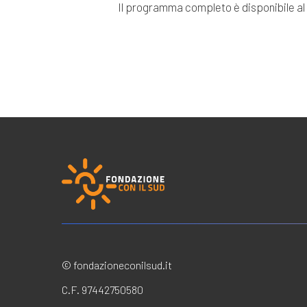
Il programma completo è disponibile al
© fondazioneconilsud.it
C.F. 97442750580