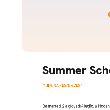
Docufil
Bilancio di missione
Videoma
News e appuntamenti
progetti
News
Appuntamenti
Seguici sui social:
Summer Schoo
MODENA - 02/07/2024
Da martedì 2 a giovedì 4 luglio
, a
Moden