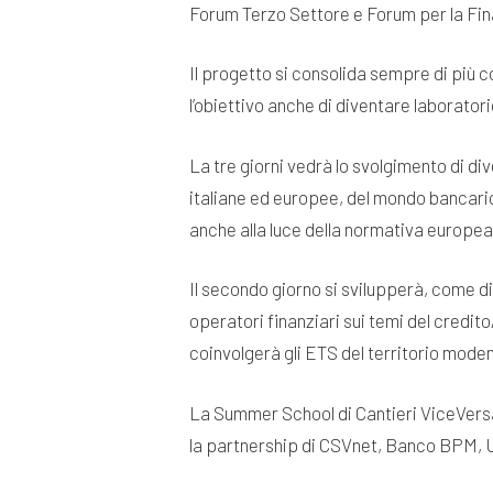
Forum Terzo Settore e Forum per la Fin
Il progetto si consolida sempre di più
l’obiettivo anche di diventare laborator
La tre giorni vedrà lo svolgimento di di
italiane ed europee, del mondo bancario 
anche alla luce della normativa europea 
Il secondo giorno si svilupperà, come di 
operatori finanziari sui temi del credit
coinvolgerà gli ETS del territorio mode
La Summer School di Cantieri ViceVers
la partnership di CSVnet, Banco BPM, U