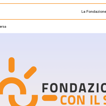
La Fondazion
versa
ti sostenuti
Bandi e iniziati
di cambiamento
Bandi
Fondazioni di comuni
Area Stampa
oporre un progetto
nti dal Sud
Sala Stampa
ne
Eventi Press tour
pubblicazioni