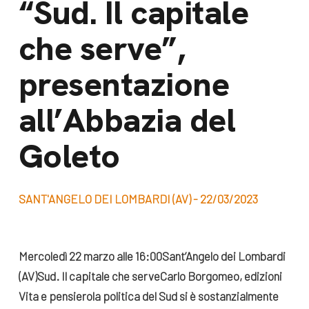
“Sud. Il capitale
dal Sud
Lavora con noi
che serve”,
Campagne
Bilancio di
Libri e
presentazione
missione
pubblicazioni
News e
all’Abbazia del
appuntamenti
Docufilm
Goleto
Videomagazine
News
e blog progetti
Appuntamenti
SANT'ANGELO DEI LOMBARDI (AV) - 22/03/2023
Seguici sui social:
Mercoledì 22 marzo alle 16:00
Sant’Angelo dei Lombardi
(AV)
Sud. Il capitale che serve
Carlo Borgomeo, edizioni
Vita e pensiero
la politica del Sud si è sostanzialmente