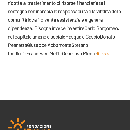
ridotta al trasferimento di risorse finanziarie
se il
sostegno non incrocia la responsabilità e la vitalità delle
comunità locali, diventa assistenziale e genera
dipendenza. Bisogna invece investire
Carlo Borgomeo,
nel capitale umano e sociale
Pasquale Cascio
Donato
Pennetta
Giuseppe Abbamonte
Stefano
Iandiorio
Francesco Melillo
Generoso Picone
link>>