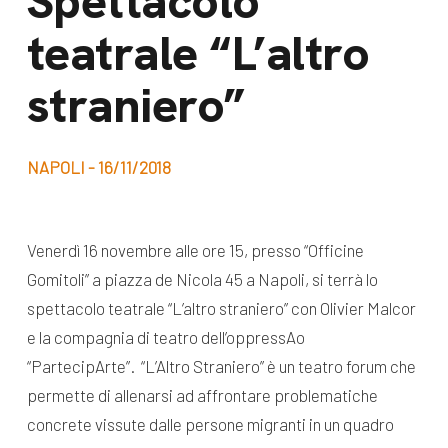
Spettacolo
dal Sud
teatrale “L’altro
Lavora con noi
Campagne
Bilancio di
straniero”
Libri e
missione
pubblicazioni
News e
NAPOLI - 16/11/2018
appuntamenti
Docufilm
Videomagazine
News
Venerdì 16 novembre alle ore 15, presso “Officine
e blog progetti
Appuntamenti
Gomitoli” a piazza de Nicola 45 a Napoli, si terrà lo
spettacolo teatrale “L’altro straniero” con Olivier Malcor
e la compagnia di teatro dell’oppressAo
Seguici sui social:
“PartecipArte”. “L’Altro Straniero” è un teatro forum che
permette di allenarsi ad affrontare problematiche
concrete vissute dalle persone migranti in un quadro