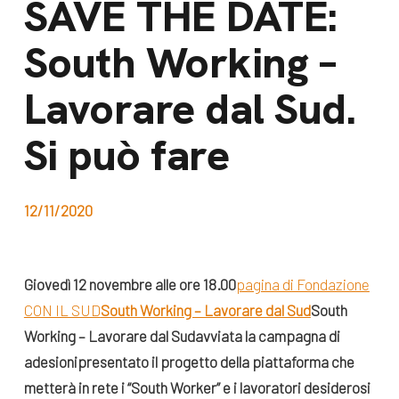
SAVE THE DATE:
dal Sud
Lavora con noi
South Working –
Campagne
Bilancio di
Libri e
Lavorare dal Sud.
missione
pubblicazioni
News e
Si può fare
appuntamenti
Docufilm
Videomagazine
News
12/11/2020
e blog progetti
Appuntamenti
Giovedì 12 novembre alle ore 18.00
pagina di Fondazione
CON IL SUD
South Working – Lavorare dal Sud
South
Seguici sui social:
Working – Lavorare dal Sud
avviata la campagna di
adesioni
presentato il progetto della piattaforma che
metterà in rete i “South Worker” e i lavoratori desiderosi