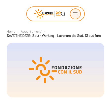
Skip
Menu
to
search
main
content
Home
›
Appuntamenti
›
Chi siamo
Progetti
SAVE THE DATE: South Working – Lavorare dal Sud. Si può fare
sostenuti
La Fondazione
Storie di
La nostra missione
cambiamento
Il nostro modello
Progetti
operativo
Come proporre
La governance
un progetto
Con i bambini
Racconti
Staff