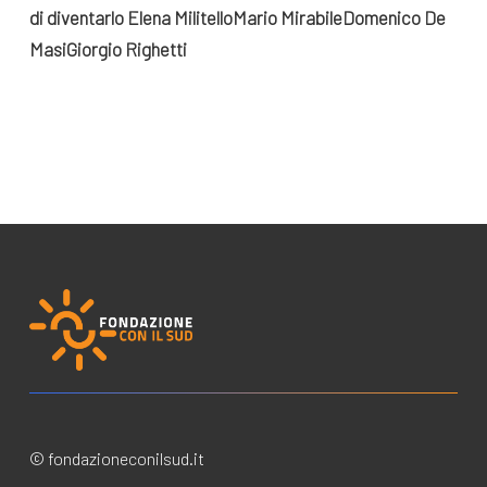
di diventarlo
Elena Militello
Mario Mirabile
Domenico De
Masi
Giorgio Righetti
© fondazioneconilsud.it