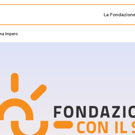
La Fondazion
ema Impero
ti sostenuti
Bandi e iniziati
di cambiamento
Bandi
Fondazioni di comuni
Area Stampa
oporre un progetto
nti dal Sud
Sala Stampa
ne
Eventi Press tour
pubblicazioni