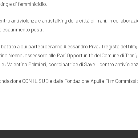
king e di femminicidio.
o antiviolenza e antistalking della città di Trani, in collaborazio
 a esaurimento posti.
ibattito a cui parteciperanno Alessandro Piva, il regista del fil
arina Nenna, assessora alle Pari Opportunità del Comune di Trani
 Valentina Palmieri, coordinatrice di Save – centro antiviolenza
 Fondazione CON IL SUD e dalla Fondazione Apulia Film Commissi