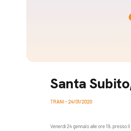
Docufil
Bilancio di missione
Videoma
News e appuntamenti
progetti
News
Appuntamenti
Seguici sui social:
Santa Subito
TRANI - 24/01/2020
Venerdì 24 gennaio alle ore 19, presso il