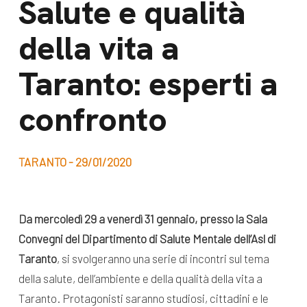
Salute e qualità
dal Sud
Lavora con noi
della vita a
Campagne
Bilancio di
Libri e
Taranto: esperti a
missione
pubblicazioni
News e
confronto
appuntamenti
Docufilm
Videomagazine
News
TARANTO - 29/01/2020
e blog progetti
Appuntamenti
Da mercoledì 29 a venerdì 31 gennaio, presso la Sala
Convegni del Dipartimento di Salute Mentale dell’Asl di
Seguici sui social:
Taranto
, si svolgeranno una serie di incontri sul tema
della salute, dell’ambiente e della qualità della vita a
Taranto. Protagonisti saranno studiosi, cittadini e le