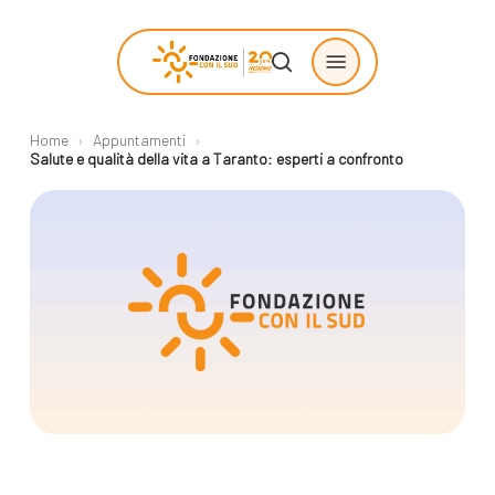
Skip
Menu
to
search
main
content
Home
›
Appuntamenti
›
Chi siamo
Progetti
Salute e qualità della vita a Taranto: esperti a confronto
sostenuti
La Fondazione
Storie di
La nostra missione
cambiamento
Il nostro modello
Progetti
operativo
Come proporre
La governance
un progetto
Con i bambini
Racconti
Staff