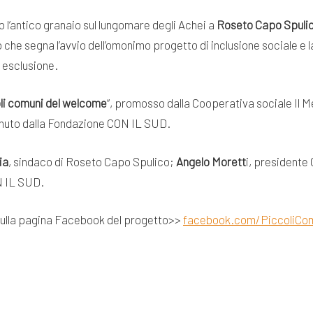
o l’antico granaio sul lungomare degli Achei a
Roseto Capo Spulic
o che segna l’avvio dell’omonimo progetto di inclusione sociale e la
i esclusione.
li comuni del welcome
“, promosso dalla Cooperativa sociale Il 
tenuto dalla Fondazione CON IL SUD.
ia
, sindaco di Roseto Capo Spulico;
Angelo Morett
i, presidente
N IL SUD.
 sulla pagina Facebook del progetto>>
facebook.com/PiccoliCo