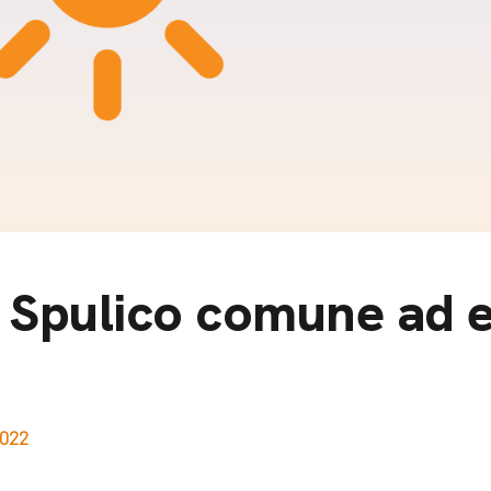
m
gazine e blog
 Spulico comune ad e
2022