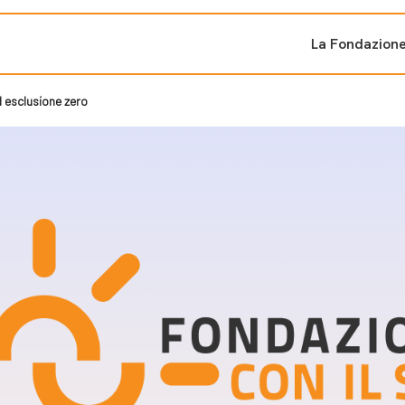
La Fondazion
esclusione zero
ti sostenuti
Bandi e iniziati
di cambiamento
Bandi
Fondazioni di comuni
Area Stampa
oporre un progetto
nti dal Sud
Sala Stampa
ne
Eventi Press tour
pubblicazioni