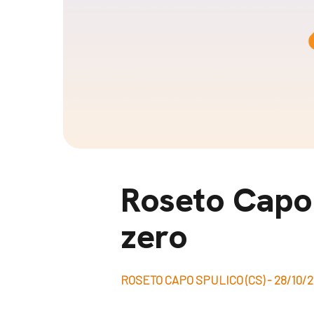
Docufil
Bilancio di missione
Videoma
News e appuntamenti
progetti
News
Appuntamenti
Seguici sui social:
Roseto Capo
zero
ROSETO CAPO SPULICO (CS) - 28/10/