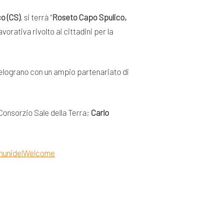
o (CS)
, si terrà “
Roseto Capo Spulico,
vorativa rivolto ai cittadini per la
Melograno con un ampio partenariato di
 Consorzio Sale della Terra;
Carlo
munidelWelcome