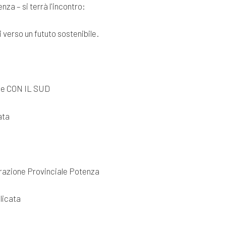
nza – si terrà l'incontro:
 verso un fututo sostenibile.
ne CON IL SUD
ata
razione Provinciale Potenza
licata