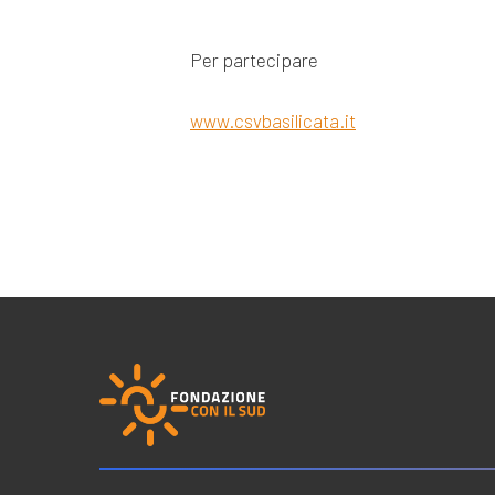
Per partecipare
www.csvbasilicata.it