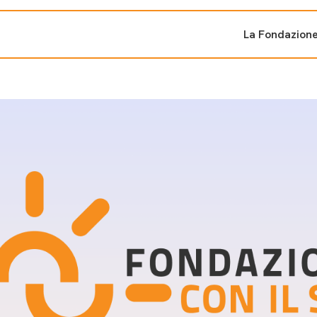
La Fondazion
ti sostenuti
Bandi e iniziati
di cambiamento
Bandi
Fondazioni di comuni
Area Stampa
oporre un progetto
nti dal Sud
Sala Stampa
ne
Eventi Press tour
pubblicazioni