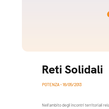
Docufil
Bilancio di missione
Videoma
News e appuntamenti
progetti
News
Appuntamenti
Seguici sui social:
Reti Solidali
POTENZA - 16/05/2013
Nell'ambito degli incontri territoriali re