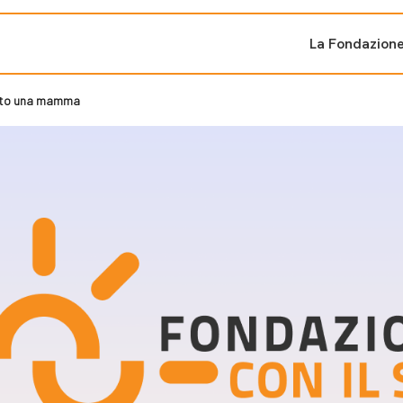
La Fondazion
orto una mamma
ti sostenuti
Bandi e iniziati
di cambiamento
Bandi
Fondazioni di comuni
Area Stampa
oporre un progetto
nti dal Sud
Sala Stampa
ne
Eventi Press tour
pubblicazioni