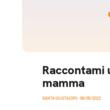
Docufil
Bilancio di missione
Videoma
News e appuntamenti
progetti
News
Appuntamenti
Seguici sui social:
Raccontami u
mamma
SANTA GIUSTA (OR) - 06/05/2022