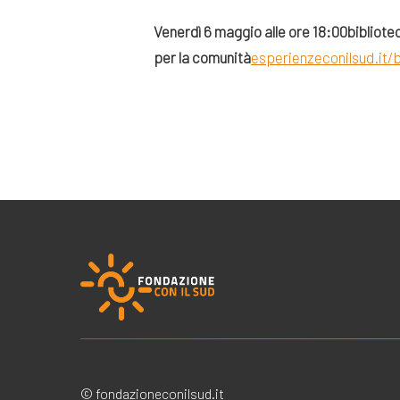
Venerdì 6 maggio alle ore 18:00
bibliote
per la comunità
esperienzeconilsud.it/
© fondazioneconilsud.it