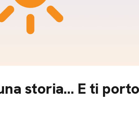
m
gazine e blog
na storia… E ti port