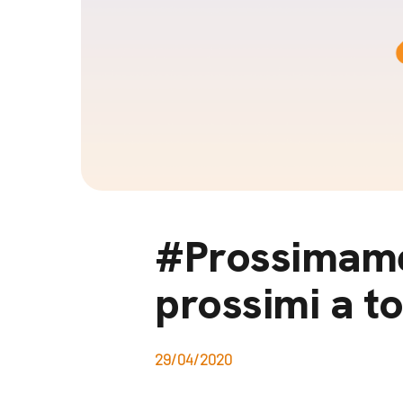
Docufil
Bilancio di missione
Videoma
News e appuntamenti
progetti
News
Appuntamenti
Seguici sui social:
#Prossimamen
prossimi a t
29/04/2020