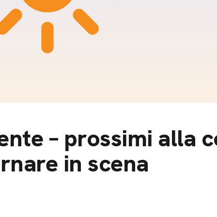
m
gazine e blog
te – prossimi alla c
ornare in scena