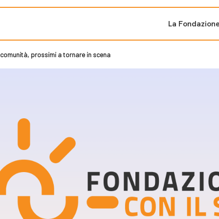
La Fondazion
comunità, prossimi a tornare in scena
ti sostenuti
Bandi e iniziati
di cambiamento
Bandi
Fondazioni di comuni
Area Stampa
oporre un progetto
nti dal Sud
Sala Stampa
ne
Eventi Press tour
pubblicazioni