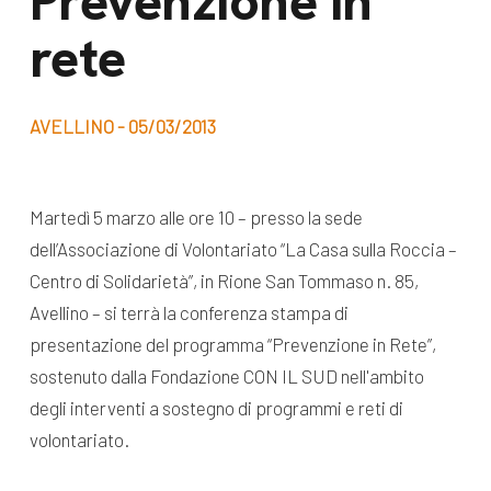
Prevenzione in
dal Sud
rete
Lavora con noi
Campagne
Bilancio di
Libri e
missione
AVELLINO - 05/03/2013
pubblicazioni
News e
appuntamenti
Docufilm
Martedì 5 marzo alle ore 10 – presso la sede
Videomagazine
dell’Associazione di Volontariato “La Casa sulla Roccia –
News
e blog progetti
Centro di Solidarietà”, in Rione San Tommaso n. 85,
Appuntamenti
Avellino – si terrà la conferenza stampa di
presentazione del programma “Prevenzione in Rete”,
sostenuto dalla Fondazione CON IL SUD nell'ambito
Seguici sui social:
degli interventi a sostegno di programmi e reti di
volontariato.