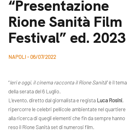
“Presentazione
dal Sud
Lavora con noi
Rione Sanità Film
Campagne
Bilancio di
Libri e
Festival” ed. 2023
missione
pubblicazioni
News e
appuntamenti
Docufilm
NAPOLI - 06/07/2022
Videomagazine
News
e blog progetti
“
Ieri e oggi, il cinema racconta il Rione Sanità
” è il tema
Appuntamenti
della serata del 6 Luglio.
L’evento, diretto dal giornalista e regista
Luca Rosini
,
ripercorre le celebri pellicole ambientate nel quartiere
Seguici sui social:
alla ricerca di quegli elementi che fin da sempre hanno
reso il Rione Sanità set di numerosi film.