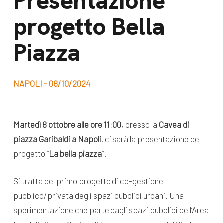
Presentazione
dal Sud
progetto Bella
Lavora con noi
Campagne
Bilancio di
Piazza
Libri e
missione
pubblicazioni
News e
NAPOLI - 08/10/2024
appuntamenti
Docufilm
Videomagazine
News
Martedì 8 ottobre alle ore 11:00
, presso la
Cavea di
e blog progetti
Appuntamenti
piazza Garibaldi a Napoli
, ci sarà la presentazione del
progetto “
La bella piazza
“.
Seguici sui social:
Si tratta del primo progetto di co-gestione
pubblico/privata degli spazi pubblici urbani. Una
sperimentazione che parte dagli spazi pubblici dell’Area