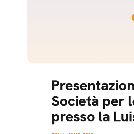
Docufil
Bilancio di missione
Videoma
News e appuntamenti
progetti
News
Appuntamenti
Seguici sui social:
Presentazion
Società per 
presso la Lu