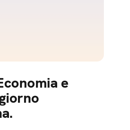
 Economia e
ogiorno
ma.