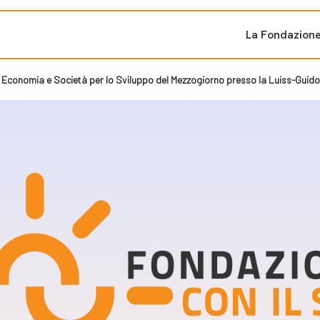
La Fondazion
, Economia e Società per lo Sviluppo del Mezzogiorno presso la Luiss-Guido
ti sostenuti
Bandi e iniziati
di cambiamento
Bandi
Fondazioni di comuni
Area Stampa
oporre un progetto
nti dal Sud
Sala Stampa
ne
Eventi Press tour
pubblicazioni