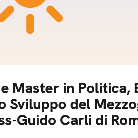
m
gazine e blog
e Master in Politica,
lo Sviluppo del Mezz
iss-Guido Carli di Ro