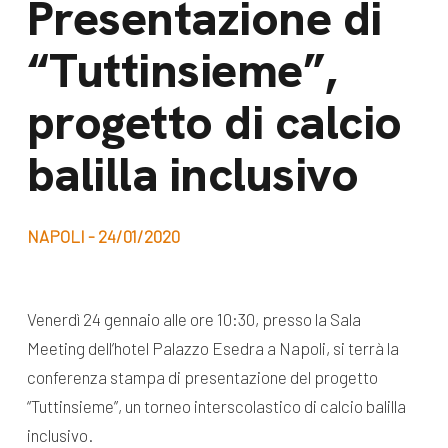
Presentazione di
dal Sud
Lavora con noi
“Tuttinsieme”,
Campagne
Bilancio di
Libri e
progetto di calcio
missione
pubblicazioni
News e
balilla inclusivo
appuntamenti
Docufilm
Videomagazine
News
NAPOLI - 24/01/2020
e blog progetti
Appuntamenti
Venerdì 24 gennaio alle ore 10:30, presso la Sala
Meeting dell’hotel Palazzo Esedra a Napoli, si terrà la
Seguici sui social:
conferenza stampa di presentazione del progetto
“Tuttinsieme”, un torneo interscolastico di calcio balilla
inclusivo.