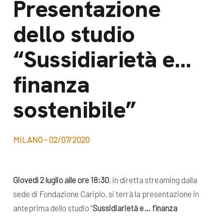
Presentazione
dal Sud
Lavora con noi
dello studio
Campagne
Bilancio di
Libri e
“Sussidiarietà e…
missione
pubblicazioni
News e
finanza
appuntamenti
Docufilm
sostenibile”
Videomagazine
News
e blog progetti
Appuntamenti
MILANO - 02/07/2020
Seguici sui social:
Giovedì 2 luglio alle ore 18:30
, in diretta streaming dalla
sede di Fondazione Cariplo, si terrà la presentazione in
anteprima dello studio “
Sussidiarietà e… finanza