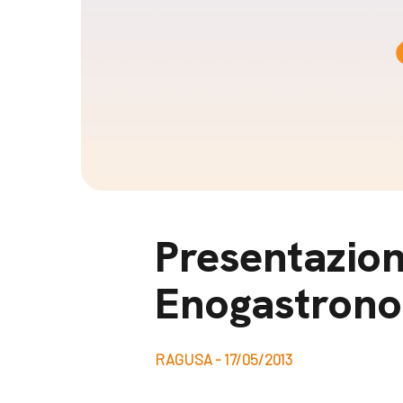
Docufil
Bilancio di missione
Videoma
News e appuntamenti
progetti
News
Appuntamenti
Seguici sui social:
Presentazione
Enogastrono
RAGUSA - 17/05/2013