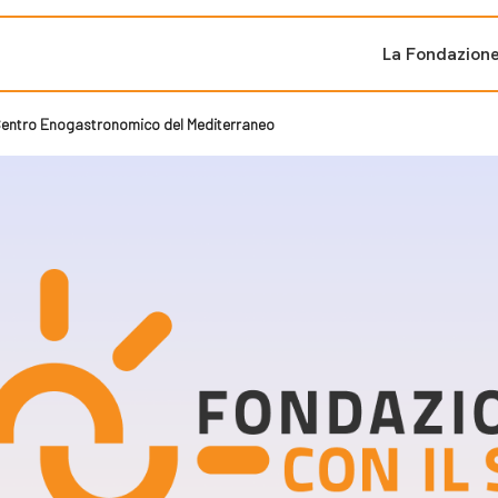
La Fondazion
l Centro Enogastronomico del Mediterraneo
ti sostenuti
Bandi e iniziati
di cambiamento
Bandi
Fondazioni di comuni
Area Stampa
oporre un progetto
nti dal Sud
Sala Stampa
ne
Eventi Press tour
pubblicazioni