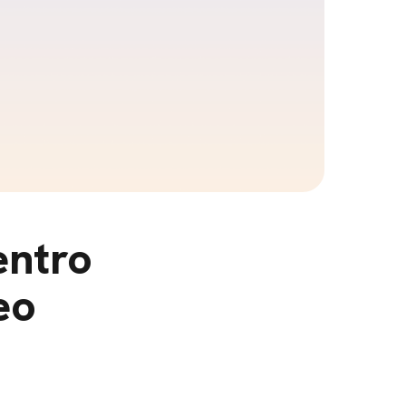
entro
eo