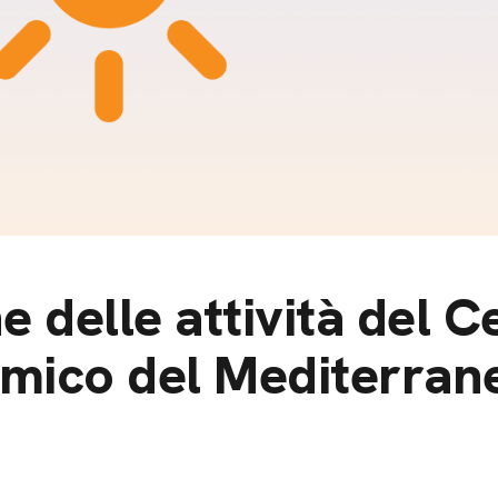
m
gazine e blog
 delle attività del C
mico del Mediterran