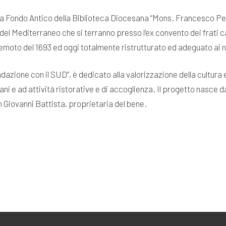
Sala Fondo Antico della Biblioteca Diocesana “Mons. Francesco Pe
del Mediterraneo che si terranno presso l’ex convento dei frati c
oto del 1693 ed oggi totalmente ristrutturato ed adeguato ai nu
Fondazione con il SUD”, è dedicato alla valorizzazione della cult
i e ad attività ristorative e di accoglienza. Il progetto nasce da
n Giovanni Battista, proprietaria del bene.