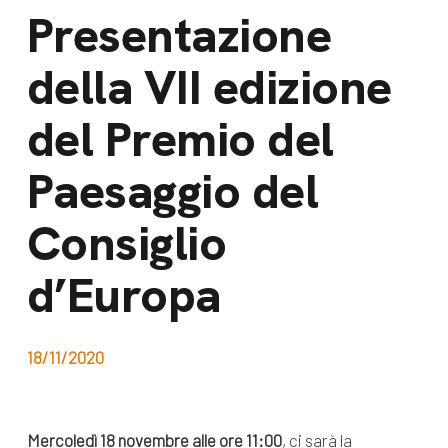
dal Sud
Presentazione
Lavora con noi
Campagne
della VII edizione
Bilancio di
Libri e
missione
del Premio del
pubblicazioni
News e
Paesaggio del
appuntamenti
Docufilm
Videomagazine
Consiglio
News
e blog progetti
Appuntamenti
d’Europa
18/11/2020
Seguici sui social:
Mercoledì 18 novembre alle ore 11:00
, ci sarà la