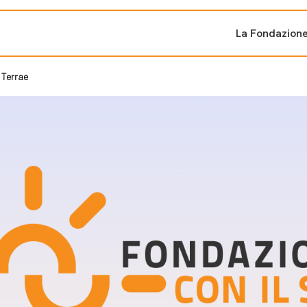
La Fondazion
 Terrae
ti sostenuti
Bandi e iniziati
di cambiamento
Bandi
Fondazioni di comuni
Area Stampa
oporre un progetto
nti dal Sud
Sala Stampa
ne
Eventi Press tour
pubblicazioni