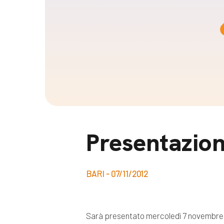
Docufil
Bilancio di missione
Videoma
News e appuntamenti
progetti
News
Appuntamenti
Seguici sui social:
Presentazion
BARI - 07/11/2012
Sarà presentato mercoledì 7 novembre all