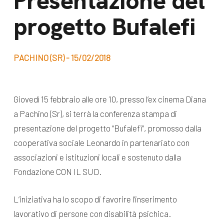
Presentazione del
dal Sud
progetto Bufalefi
Lavora con noi
Campagne
Bilancio di
Libri e
missione
PACHINO (SR) - 15/02/2018
pubblicazioni
News e
appuntamenti
Docufilm
Giovedì 15 febbraio alle ore 10, presso l’ex cinema Diana
Videomagazine
a Pachino (Sr), si terrà la conferenza stampa di
News
e blog progetti
presentazione del progetto “Bufalefi”, promosso dalla
Appuntamenti
cooperativa sociale Leonardo in partenariato con
associazioni e istituzioni locali e sostenuto dalla
Fondazione CON IL SUD.
Seguici sui social:
L’iniziativa ha lo scopo di favorire l’inserimento
lavorativo di persone con disabilità psichica.