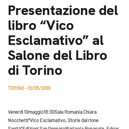
dal Sud
Presentazione del
Lavora con noi
Campagne
libro “Vico
Bilancio di
Libri e
missione
Esclamativo” al
pubblicazioni
News e
Salone del Libro
appuntamenti
Docufilm
Videomagazine
di Torino
News
e blog progetti
Appuntamenti
TORINO - 10/05/2019
Seguici sui social:
Venerdì 10
maggio
18:30
Sala Romania
Chiara
Nocchetti
“Vico Esclamativo. Storie dal rione
Sanità”
Edizioni San Gennaro
Mariapia Bonanate, Edgar