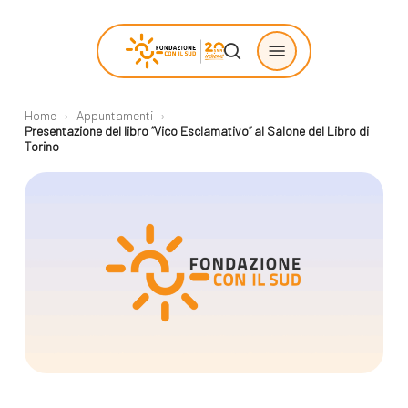
Skip
Menu
to
search
main
content
Home
›
Appuntamenti
›
Chi siamo
Progetti
Presentazione del libro “Vico Esclamativo” al Salone del Libro di
Torino
sostenuti
La Fondazione
Storie di
La nostra missione
cambiamento
Il nostro modello
Progetti
operativo
Come proporre
La governance
un progetto
Con i bambini
Racconti
Staff