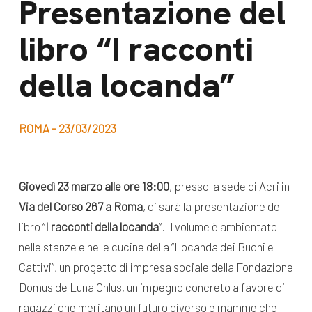
Presentazione del
dal Sud
Lavora con noi
libro “I racconti
Campagne
Bilancio di
Libri e
della locanda”
missione
pubblicazioni
News e
appuntamenti
Docufilm
ROMA - 23/03/2023
Videomagazine
News
e blog progetti
Giovedì 23 marzo alle ore 18:00
, presso la sede di Acri in
Appuntamenti
Via del Corso 267 a Roma
, ci sarà la presentazione del
libro “
I racconti della locanda
“. Il volume è ambientato
nelle stanze e nelle cucine della “Locanda dei Buoni e
Seguici sui social:
Cattivi”, un progetto di impresa sociale della Fondazione
Domus de Luna Onlus, un impegno concreto a favore di
ragazzi che meritano un futuro diverso e mamme che