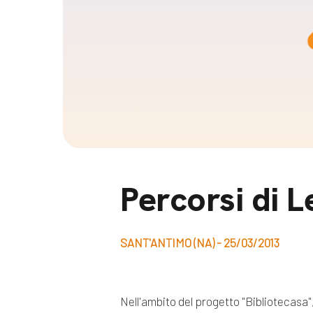
Docufil
Bilancio di missione
Videoma
News e appuntamenti
progetti
News
Appuntamenti
Seguici sui social:
Percorsi di L
SANT'ANTIMO (NA) - 25/03/2013
Nell'ambito del progetto "Bibliotecasa",