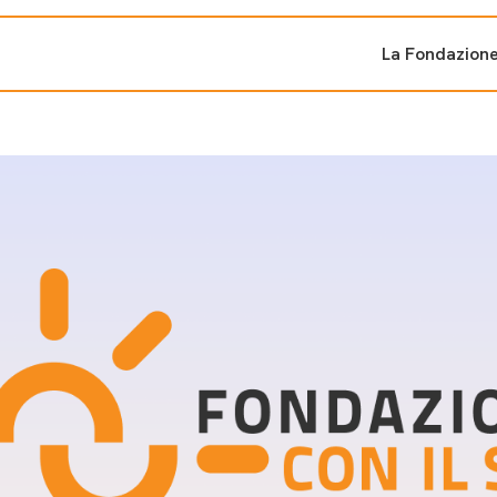
La Fondazion
ti sostenuti
Bandi e iniziati
di cambiamento
Bandi
Fondazioni di comuni
Area Stampa
oporre un progetto
nti dal Sud
Sala Stampa
ne
Eventi Press tour
pubblicazioni