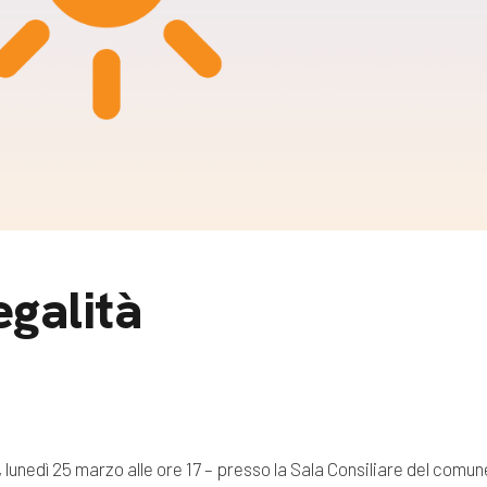
m
gazine e blog
egalità
 lunedì 25 marzo alle ore 17 – presso la Sala Consiliare del comu