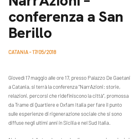
NarrAzioni –
dal Sud
conferenza a San
Lavora con noi
Campagne
Bilancio di
Berillo
Libri e
missione
pubblicazioni
News e
CATANIA - 17/05/2018
appuntamenti
Docufilm
Videomagazine
News
Giovedì 17 maggio alle ore 17, presso Palazzo De Gaetani
e blog progetti
Appuntamenti
a Catania, si terrà la conferenza “NarrAzioni: storie,
relazioni, percorsi che ridefiniscono la città”, promossa
da Trame di Quartiere e Oxfam Italia per fare il punto
Seguici sui social:
sulle esperienze di rigenerazione sociale che si sono
diffuse negli ultimi anni in Sicilia e nel Sud Italia.