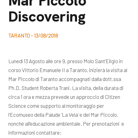
Mar Piccolo
dal Sud
Discovering
Lavora con noi
Campagne
Bilancio di
Libri e
missione
TARANTO - 13/08/2018
pubblicazioni
News e
appuntamenti
Docufilm
Lunedì 13 Agosto alle ore 9, presso Molo Sant’Eligio in
Videomagazine
corso Vittorio Emanuele II a Taranto, inizierà la visita al
News
e blog progetti
Mar Piccolo di Taranto accompagnati dalla dott.ssa
Appuntamenti
Ph.D. Student Roberta Trani. La visita, della durata di
circa 1 ora e mezza prevede un approccio di Citizen
Science come supporto al monitoraggio per
Seguici sui social:
l’Ecomuseo della Palude ‘La Vela’ e del Mar Piccolo,
nonché all’educazione ambientale. Per prenotazioni e
informazioni contattare: