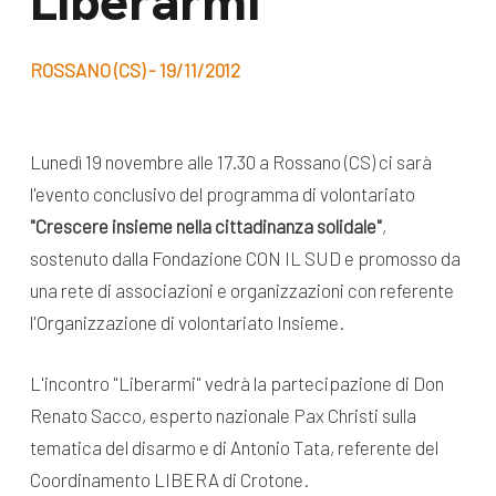
Liberarmi
dal Sud
Lavora con noi
Campagne
ROSSANO (CS) - 19/11/2012
Bilancio di
Libri e
missione
pubblicazioni
News e
Lunedì 19 novembre alle 17.30 a Rossano (CS) ci sarà
l'evento conclusivo del programma di volontariato
appuntamenti
Docufilm
"Crescere insieme nella cittadinanza solidale"
,
Videomagazine
News
sostenuto dalla Fondazione CON IL SUD e promosso da
e blog progetti
una rete di associazioni e organizzazioni con referente
Appuntamenti
l'Organizzazione di volontariato Insieme.
L'incontro "Liberarmi" vedrà la partecipazione di Don
Seguici sui social:
Renato Sacco, esperto nazionale Pax Christi sulla
tematica del disarmo e di Antonio Tata, referente del
Coordinamento LIBERA di Crotone.