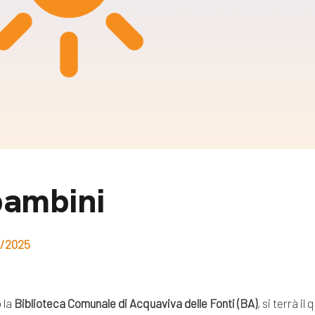
m
gazine e blog
bambini
8/2025
 la
Biblioteca Comunale di Acquaviva delle Fonti (BA)
, si terrà i