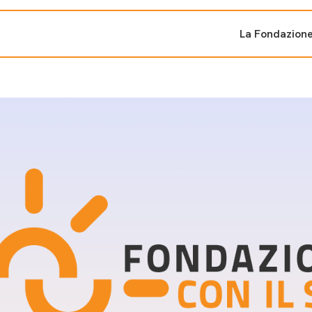
La Fondazion
ti sostenuti
Bandi e iniziati
di cambiamento
Bandi
Fondazioni di comuni
Area Stampa
oporre un progetto
nti dal Sud
Sala Stampa
ne
Eventi Press tour
pubblicazioni