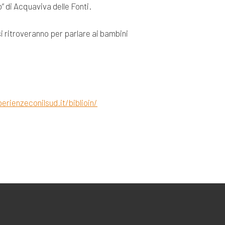
o” di Acquaviva delle Fonti.
si ritroveranno per parlare ai bambini
erienzeconilsud.it/biblioin/