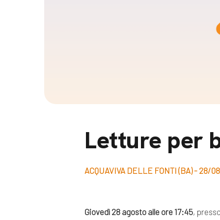
Docufil
Bilancio di missione
Videoma
News e appuntamenti
progetti
News
Appuntamenti
Seguici sui social:
Letture per 
ACQUAVIVA DELLE FONTI (BA) - 28/0
Giovedì 28 agosto alle ore 17:45
, presso