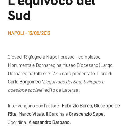
L’equivoco del
dal Sud
Sud
Lavora con noi
Campagne
Bilancio di
Libri e
missione
NAPOLI - 13/06/2013
pubblicazioni
News e
appuntamenti
Docufilm
Giovedì 13 giugno a Napoli presso il complesso
Videomagazine
Monumentale Donnaregina Museo Diocesano (Largo
News
e blog progetti
Donnaregina) alle ore 17.45 sarà presentato il libro di
Appuntamenti
Carlo Borgomeo
"
L'equivoco del Sud. Sviluppo e
coesione sociale
" edito da Laterza.
Seguici sui social:
Intervengono con l'autore:
Fabrizio Barca, Giuseppe De
Rita, Marco Vitale,
il Cardinale
Crescenzio Sepe
.
Coordina:
Alessandro Barbano
.