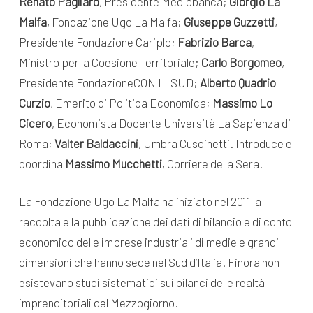
Renato Pagliaro
, Presidente Mediobanca;
Giorgio La
Malfa
, Fondazione Ugo La Malfa;
Giuseppe Guzzetti
,
Presidente Fondazione Cariplo;
Fabrizio Barca
,
Ministro per la Coesione Territoriale;
Carlo Borgomeo
,
Presidente FondazioneCON IL SUD;
Alberto Quadrio
Curzio
, Emerito di Politica Economica;
Massimo Lo
Cicero
, Economista Docente Università La Sapienza di
Roma;
Valter Baldaccini
, Umbra Cuscinetti. Introduce e
coordina
Massimo Mucchetti
, Corriere della Sera.
La Fondazione Ugo La Malfa ha iniziato nel 2011 la
raccolta e la pubblicazione dei dati di bilancio e di conto
economico delle imprese industriali di medie e grandi
dimensioni che hanno sede nel Sud d’Italia. Finora non
esistevano studi sistematici sui bilanci delle realtà
imprenditoriali del Mezzogiorno.