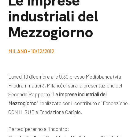
Le imprese
dal Sud
industriali del
Lavora con noi
Campagne
Bilancio di
Mezzogiorno
Libri e
missione
pubblicazioni
News e
MILANO - 10/12/2012
appuntamenti
Docufilm
Videomagazine
News
Lunedì 10 dicembre alle 9.30 presso Mediobanca (via
e blog progetti
Appuntamenti
Filodrammatici 3, Milano) ci sarà la presentazione del
Secondo Rapporto "
Le imprese industriali del
Mezzogiorno
" realizzato con il contributo di Fondazione
Seguici sui social:
CON IL SUD e Fondazione Cariplo.
Parteciperanno all'incontro: