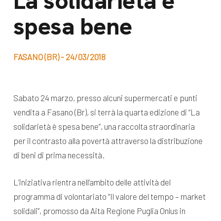
La solidarietà è
dal Sud
spesa bene
Lavora con noi
Campagne
Bilancio di
Libri e
missione
FASANO (BR) - 24/03/2018
pubblicazioni
News e
appuntamenti
Docufilm
Sabato 24 marzo, presso alcuni supermercati e punti
Videomagazine
vendita a Fasano (Br), si terrà la quarta edizione di “La
News
e blog progetti
solidarietà è spesa bene”, una raccolta straordinaria
Appuntamenti
per il contrasto alla povertà attraverso la distribuzione
di beni di prima necessità.
Seguici sui social:
L’iniziativa rientra nell’ambito delle attività del
programma di volontariato “Il valore del tempo – market
solidali”, promosso da Aita Regione Puglia Onlus in