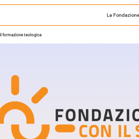
La Fondazion
 di formazione teologica
ti sostenuti
Bandi e iniziati
di cambiamento
Bandi
Fondazioni di comuni
Area Stampa
oporre un progetto
nti dal Sud
Sala Stampa
ne
Eventi Press tour
pubblicazioni