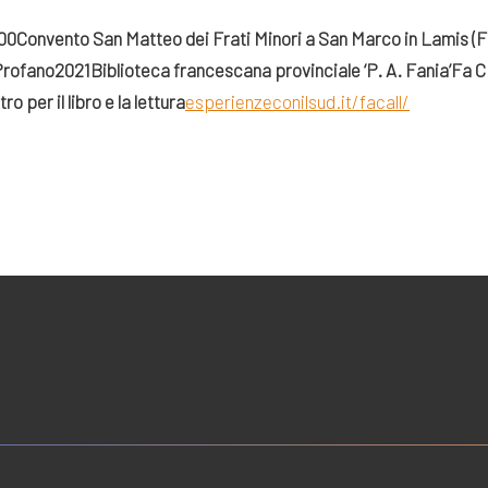
:00
Convento San Matteo dei Frati Minori a San Marco in Lamis (F
rofano2021
Biblioteca francescana provinciale ‘P. A. Fania’
Fa C
per il libro e la lettura
esperienzeconilsud.it/facall/