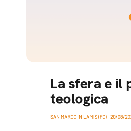
Docufil
Bilancio di missione
Videoma
News e appuntamenti
progetti
News
Appuntamenti
Seguici sui social:
La sfera e il
teologica
SAN MARCO IN LAMIS (FG) - 20/08/20