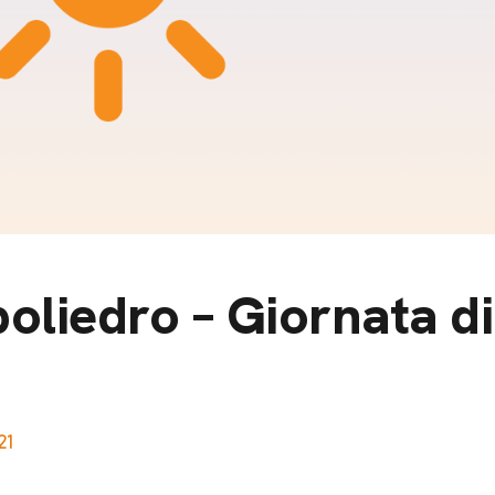
m
gazine e blog
 poliedro – Giornata 
21