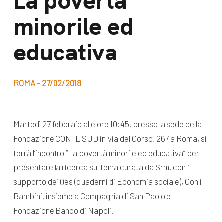
La povertà
dal Sud
minorile ed
Lavora con noi
Campagne
Bilancio di
educativa
Libri e
missione
pubblicazioni
News e
ROMA - 27/02/2018
appuntamenti
Docufilm
Videomagazine
News
Martedì 27 febbraio alle ore 10:45, presso la sede della
e blog progetti
Appuntamenti
Fondazione CON IL SUD in Via del Corso, 267 a Roma, si
terrà l’incontro “La povertà minorile ed educativa” per
presentare la ricerca sul tema curata da Srm, con il
Seguici sui social:
supporto dei Qes (quaderni di Economia sociale), Con i
Bambini, insieme a Compagnia di San Paolo e
Fondazione Banco di Napoli.