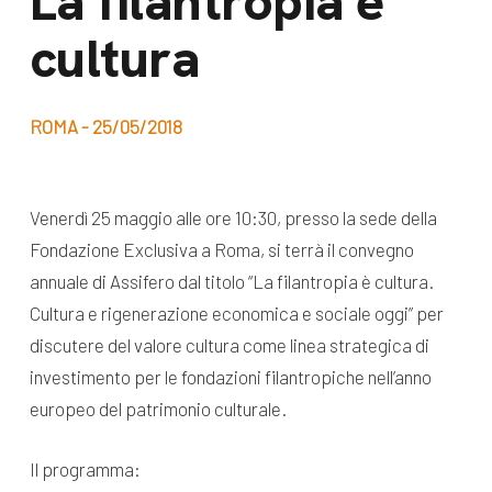
La filantropia è
dal Sud
cultura
Lavora con noi
Campagne
Bilancio di
Libri e
missione
ROMA - 25/05/2018
pubblicazioni
News e
appuntamenti
Docufilm
Venerdì 25 maggio alle ore 10:30, presso la sede della
Videomagazine
Fondazione Exclusiva a Roma, si terrà il convegno
News
e blog progetti
annuale di Assifero dal titolo “La filantropia è cultura.
Appuntamenti
Cultura e rigenerazione economica e sociale oggi” per
discutere del valore cultura come linea strategica di
investimento per le fondazioni filantropiche nell’anno
Seguici sui social:
europeo del patrimonio culturale.
Il programma: