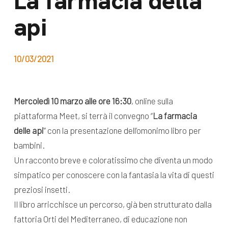
La farmacia della
dal Sud
api
Lavora con noi
Campagne
Bilancio di
Libri e
missione
10/03/2021
pubblicazioni
News e
appuntamenti
Docufilm
Mercoledì 10 marzo alle ore 16:30
, online sulla
Videomagazine
piattaforma Meet, si terrà il convegno “
La farmacia
News
e blog progetti
delle api
” con la presentazione dell’omonimo libro per
Appuntamenti
bambini.
Un racconto breve e coloratissimo che diventa un modo
simpatico per conoscere con la fantasia la vita di questi
Seguici sui social:
preziosi insetti.
Il libro arricchisce un percorso, già ben strutturato dalla
fattoria Orti del Mediterraneo, di educazione non