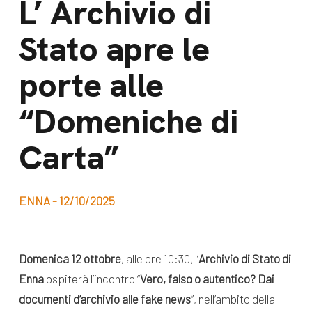
L’ Archivio di
dal Sud
Lavora con noi
Stato apre le
Campagne
Bilancio di
Libri e
porte alle
missione
pubblicazioni
News e
“Domeniche di
appuntamenti
Docufilm
Carta”
Videomagazine
News
e blog progetti
Appuntamenti
ENNA - 12/10/2025
Seguici sui social:
Domenica 12 ottobre
, alle ore 10:30, l’
Archivio di Stato di
Enna
ospiterà l’incontro “
Vero, falso o autentico? Dai
documenti d’archivio alle fake news
”, nell’ambito della