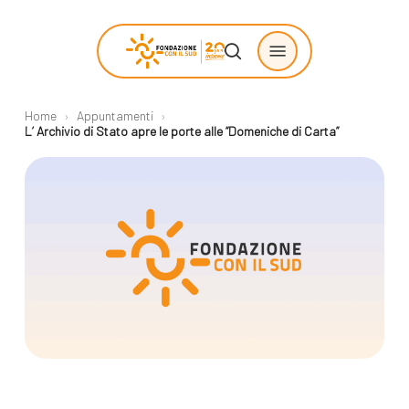
Skip
Menu
to
search
main
content
Home
›
Appuntamenti
›
Chi siamo
Progetti
L’ Archivio di Stato apre le porte alle “Domeniche di Carta”
sostenuti
La Fondazione
Storie di
La nostra missione
cambiamento
Il nostro modello
Progetti
operativo
Come proporre
La governance
un progetto
Con i bambini
Racconti
Staff