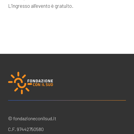
L’ingresso all’evento è gratuito.
© fondazioneconilsud.it
C.F. 97442750580