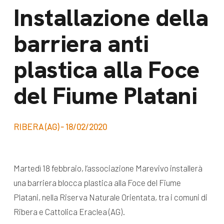
dal Sud
Installazione della
Lavora con noi
Campagne
barriera anti
Bilancio di
Libri e
missione
plastica alla Foce
pubblicazioni
News e
del Fiume Platani
appuntamenti
Docufilm
Videomagazine
News
RIBERA (AG) - 18/02/2020
e blog progetti
Appuntamenti
Martedì 18 febbraio, l’associazione Marevivo installerà
Seguici sui social:
una barriera blocca plastica alla Foce del Fiume
Platani, nella Riserva Naturale Orientata, tra i comuni di
Ribera e Cattolica Eraclea (AG).