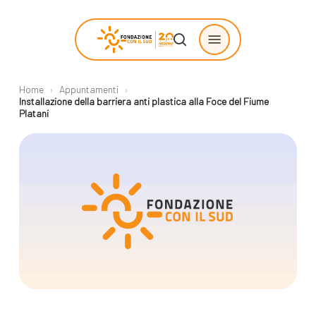
Skip
Menu
to
search
main
content
Home
›
Appuntamenti
›
Chi siamo
Progetti
Installazione della barriera anti plastica alla Foce del Fiume
Platani
sostenuti
La Fondazione
Storie di
La nostra missione
cambiamento
Il nostro modello
Progetti
operativo
Come proporre
La governance
un progetto
Con i bambini
Racconti
Staff