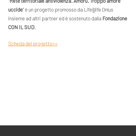
“
Rete territoriale antiviolenza.
Amorù. Troppo amore
uccide
” è un progetto promosso da Life§life Onlus
insieme ad altri partner ed è sostenuto dalla
Fondazione
CON IL SUD
.
Scheda del progetto>>