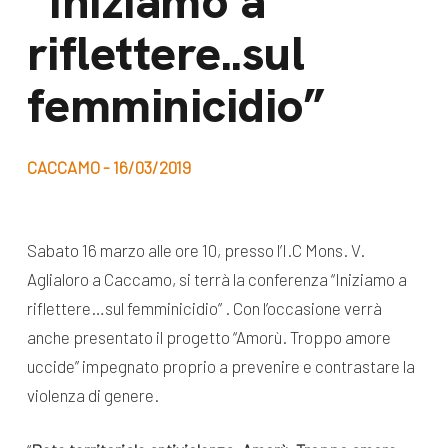
“Iniziamo a
dal Sud
riflettere..sul
Lavora con noi
Campagne
Bilancio di
femminicidio”
Libri e
missione
pubblicazioni
News e
CACCAMO - 16/03/2019
appuntamenti
Docufilm
Videomagazine
News
Sabato 16 marzo alle ore 10, presso l’I.C Mons. V.
e blog progetti
Appuntamenti
Aglialoro a Caccamo, si terrà la conferenza “Iniziamo a
riflettere…sul femminicidio” . Con l’occasione verrà
anche presentato il progetto “Amorù. Troppo amore
Seguici sui social:
uccide” impegnato proprio a prevenire e contrastare la
violenza di genere.