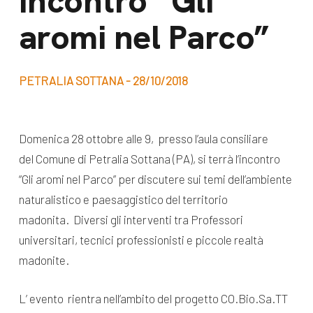
Incontro “Gli
dal Sud
aromi nel Parco”
Lavora con noi
Campagne
Bilancio di
Libri e
missione
PETRALIA SOTTANA - 28/10/2018
pubblicazioni
News e
appuntamenti
Docufilm
Domenica 28 ottobre alle 9, presso l’aula consiliare
Videomagazine
del Comune di Petralia Sottana (PA), si terrà l’incontro
News
e blog progetti
“Gli aromi nel Parco” per discutere sui temi dell’ambiente
Appuntamenti
naturalistico e paesaggistico del territorio
madonita. Diversi gli interventi tra Professori
universitari, tecnici professionisti e piccole realtà
Seguici sui social:
madonite.
L’ evento rientra nell’ambito del progetto CO.Bio.Sa.TT