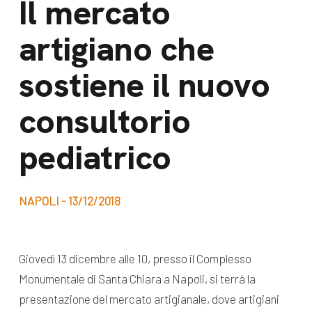
Il mercato
dal Sud
Lavora con noi
artigiano che
Campagne
Bilancio di
Libri e
sostiene il nuovo
missione
pubblicazioni
News e
consultorio
appuntamenti
Docufilm
pediatrico
Videomagazine
News
e blog progetti
Appuntamenti
NAPOLI - 13/12/2018
Seguici sui social:
Giovedì 13 dicembre alle 10, presso il Complesso
Monumentale di Santa Chiara a Napoli, si terrà la
presentazione del mercato artigianale, dove artigiani